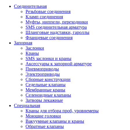
Соединительная
Резьбовые соединения
Кламп соединения
Муфты, ниппели, переходники
SMS соединительная арматура
Шланговые надставки, гароллы
Фланцевые соединения
Запорная
Заслонки
Краны
SMS заслонки и краны
Аксессуары к запорной арматуре
Пневмоприводы
Электроприводы
Сборные конструкции
Седельные клапаны
Мембранные краны
Селеноидные клапаны
Затворы лекажные
Специальная
Краны для отбора проб, уровнемеры
Моющие головки
Вакуумные клапаны и краны
Обратные клапаны