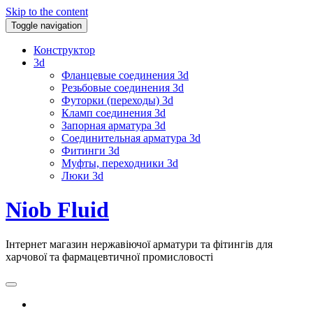
Skip to the content
Toggle navigation
Конструктор
3d
Фланцевые соединения 3d
Резьбовые соединения 3d
Футорки (переходы) 3d
Кламп соединения 3d
Запорная арматура 3d
Соединительная арматура 3d
Фитинги 3d
Муфты, переходники 3d
Люки 3d
Niob Fluid
Інтернет магазин нержавіючої арматури та фітингів для
харчової та фармацевтичної промисловості