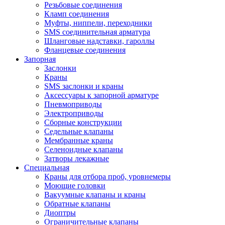
Резьбовые соединения
Кламп соединения
Муфты, ниппели, переходники
SMS соединительная арматура
Шланговые надставки, гароллы
Фланцевые соединения
Запорная
Заслонки
Краны
SMS заслонки и краны
Аксессуары к запорной арматуре
Пневмоприводы
Электроприводы
Сборные конструкции
Седельные клапаны
Мембранные краны
Селеноидные клапаны
Затворы лекажные
Специальная
Краны для отбора проб, уровнемеры
Моющие головки
Вакуумные клапаны и краны
Обратные клапаны
Диоптры
Ограничительные клапаны