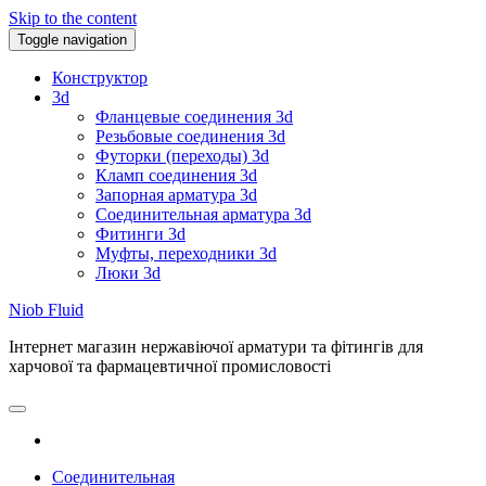
Skip to the content
Toggle navigation
Конструктор
3d
Фланцевые соединения 3d
Резьбовые соединения 3d
Футорки (переходы) 3d
Кламп соединения 3d
Запорная арматура 3d
Соединительная арматура 3d
Фитинги 3d
Муфты, переходники 3d
Люки 3d
Niob Fluid
Інтернет магазин нержавіючої арматури та фітингів для
харчової та фармацевтичної промисловості
Соединительная