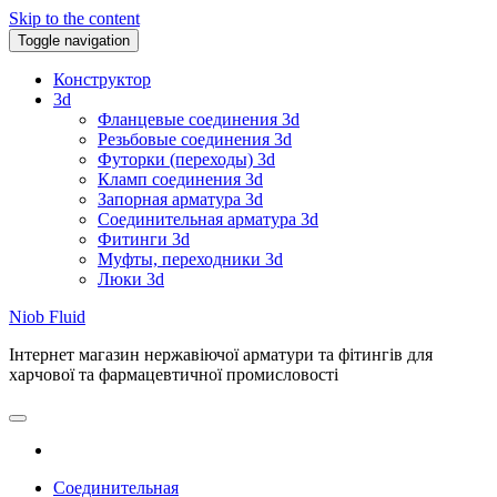
Skip to the content
Toggle navigation
Конструктор
3d
Фланцевые соединения 3d
Резьбовые соединения 3d
Футорки (переходы) 3d
Кламп соединения 3d
Запорная арматура 3d
Соединительная арматура 3d
Фитинги 3d
Муфты, переходники 3d
Люки 3d
Niob Fluid
Інтернет магазин нержавіючої арматури та фітингів для
харчової та фармацевтичної промисловості
Соединительная