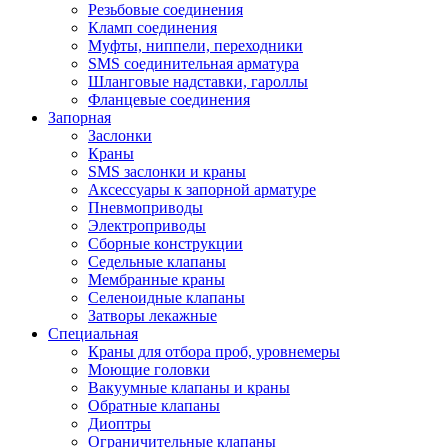
Резьбовые соединения
Кламп соединения
Муфты, ниппели, переходники
SMS соединительная арматура
Шланговые надставки, гароллы
Фланцевые соединения
Запорная
Заслонки
Краны
SMS заслонки и краны
Аксессуары к запорной арматуре
Пневмоприводы
Электроприводы
Сборные конструкции
Седельные клапаны
Мембранные краны
Селеноидные клапаны
Затворы лекажные
Специальная
Краны для отбора проб, уровнемеры
Моющие головки
Вакуумные клапаны и краны
Обратные клапаны
Диоптры
Ограничительные клапаны