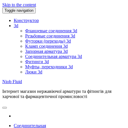
Skip to the content
Toggle navigation
Конструктор
3d
Фланцевые соединения 3d
Резьбовые соединения 3d
Футорки (переходы) 3d
Кламп соединения 3d
Запорная арматура 3d
Соединительная арматура 3d
Фитинги 3d
Муфты, переходники 3d
Люки 3d
Niob Fluid
Інтернет магазин нержавіючої арматури та фітингів для
харчової та фармацевтичної промисловості
Соединительная