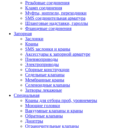
Резьбовые соединения
Кламп соединения
Муфты, ниппели, переходники
SMS соединительная арматура
Шланговые надставки, гароллы
Фланцевые соединения
Запорная
Заслонки
Краны
SMS заслонки и краны
Аксессуары к запорной арматуре
Пневмоприводы
Электроприводы
Сборные конструкции
Седельные клапаны
Мембранные краны
Селеноидные клапаны
Затворы лекажные
Специальная
Краны для отбора проб, уровнемеры
Моющие головки
Вакуумные клапаны и краны
Обратные клапаны
Диоптры
Ограничительные клапаны