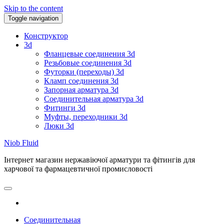
Skip to the content
Toggle navigation
Конструктор
3d
Фланцевые соединения 3d
Резьбовые соединения 3d
Футорки (переходы) 3d
Кламп соединения 3d
Запорная арматура 3d
Соединительная арматура 3d
Фитинги 3d
Муфты, переходники 3d
Люки 3d
Niob Fluid
Інтернет магазин нержавіючої арматури та фітингів для
харчової та фармацевтичної промисловості
Соединительная