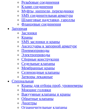
Резьбовые соединения
Кламп соединения
Муфты, ниппели, переходники
SMS соединительная арматура
Шланговые надставки, гароллы
Фланцевые соединения
Запорная
Заслонки
Краны
SMS заслонки и краны
Аксессуары к запорной арматуре
Пневмоприводы
Электроприводы
Сборные конструкции
Седельные клапаны
Мембранные краны
Селеноидные клапаны
Затворы лекажные
Специальная
Краны для отбора проб, уровнемеры
Моющие головки
Вакуумные клапаны и краны
Обратные клапаны
Диоптры
Ограничительные клапаны