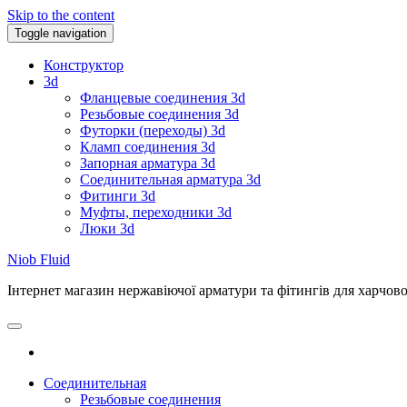
Skip to the content
Toggle navigation
Конструктор
3d
Фланцевые соединения 3d
Резьбовые соединения 3d
Футорки (переходы) 3d
Кламп соединения 3d
Запорная арматура 3d
Соединительная арматура 3d
Фитинги 3d
Муфты, переходники 3d
Люки 3d
Niob Fluid
Інтернет магазин нержавіючої арматури та фітингів для харчов
Соединительная
Резьбовые соединения