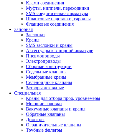
Кламп соединения
Муфты, ниппели, переходники
SMS соединительная арматура
Шланговые надставки, гароллы
Фланцевые соединения
Запорная
Заслонки
Краны
SMS заслонки и краны
Аксессуары к запорной арматуре
Пневмоприводы
Электроприводы
Сборные конструкции
Седельные клапаны
Мембранные краны
Селеноидные клапаны
Затворы лекажные
Специальная
Краны для отбора проб, уровнемеры
Моющие головки
Вакуумные клапаны и краны
Обратные клапаны
Диоптры
Ограничительные клапаны
Трубные фильтры