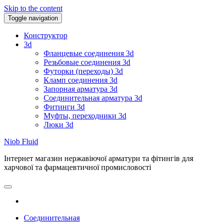
Skip to the content
Toggle navigation
Конструктор
3d
Фланцевые соединения 3d
Резьбовые соединения 3d
Футорки (переходы) 3d
Кламп соединения 3d
Запорная арматура 3d
Соединительная арматура 3d
Фитинги 3d
Муфты, переходники 3d
Люки 3d
Niob Fluid
Інтернет магазин нержавіючої арматури та фітингів для
харчової та фармацевтичної промисловості
Соединительная