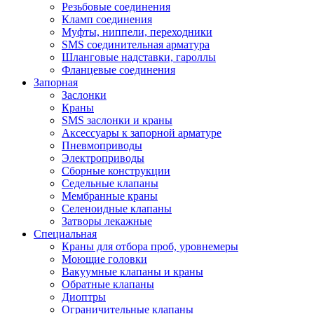
Резьбовые соединения
Кламп соединения
Муфты, ниппели, переходники
SMS соединительная арматура
Шланговые надставки, гароллы
Фланцевые соединения
Запорная
Заслонки
Краны
SMS заслонки и краны
Аксессуары к запорной арматуре
Пневмоприводы
Электроприводы
Сборные конструкции
Седельные клапаны
Мембранные краны
Селеноидные клапаны
Затворы лекажные
Специальная
Краны для отбора проб, уровнемеры
Моющие головки
Вакуумные клапаны и краны
Обратные клапаны
Диоптры
Ограничительные клапаны