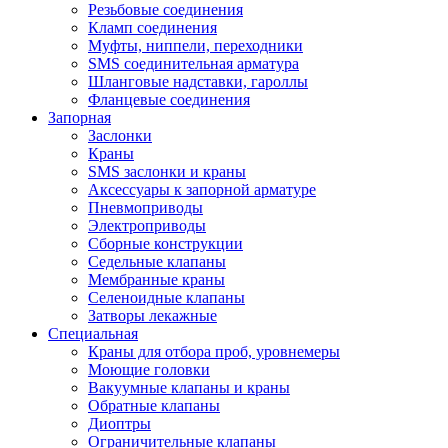
Резьбовые соединения
Кламп соединения
Муфты, ниппели, переходники
SMS соединительная арматура
Шланговые надставки, гароллы
Фланцевые соединения
Запорная
Заслонки
Краны
SMS заслонки и краны
Аксессуары к запорной арматуре
Пневмоприводы
Электроприводы
Сборные конструкции
Седельные клапаны
Мембранные краны
Селеноидные клапаны
Затворы лекажные
Специальная
Краны для отбора проб, уровнемеры
Моющие головки
Вакуумные клапаны и краны
Обратные клапаны
Диоптры
Ограничительные клапаны