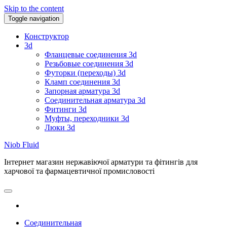
Skip to the content
Toggle navigation
Конструктор
3d
Фланцевые соединения 3d
Резьбовые соединения 3d
Футорки (переходы) 3d
Кламп соединения 3d
Запорная арматура 3d
Соединительная арматура 3d
Фитинги 3d
Муфты, переходники 3d
Люки 3d
Niob Fluid
Інтернет магазин нержавіючої арматури та фітингів для
харчової та фармацевтичної промисловості
Соединительная