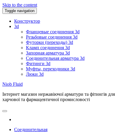
Skip to the content
Toggle navigation
Конструктор
3d
Фланцевые соединения 3d
Резьбовые соединения 3d
Футорки (переходы) 3d
Кламп соединения 3d
Запорная арматура 3d
Соединительная арматура 3d
Фитинги 3d
Муфты, переходники 3d
Люки 3d
Niob Fluid
Інтернет магазин нержавіючої арматури та фітингів для
харчової та фармацевтичної промисловості
Соединительная