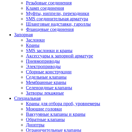
Резьбовые соединения
Кламп соединения
Муфты, ниппели, переходники
SMS соединительная арматура
Шланговые надставки, гароллы
Фланцевые соединения
Запорная
Заслонки
Краны
SMS заслонки и краны
Аксессуары к запорной арматуре
Пневмоприводы
Электроприводы
Сборные конструкции
Седельные клапаны
Мембранные краны
Селеноидные клапаны
Затворы лекажные
Специальная
Краны для отбора проб, уровнемеры
Моющие головки
Вакуумные клапаны и краны
Обратные клапаны
Диоптры
Ограничительные клапаны