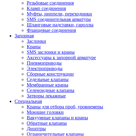
Резьбовые соединения
Кламп соединения
Муфты, ниппели, переходники
SMS соединительная арматура
Шланговые надставки, гароллы
Фланцевые соединения
Запорная
Заслонки
Краны
SMS заслонки и краны
Аксессуары к запорной арматуре
Пневмоприводы
Электроприводы
Сборные конструкции
Седельные клапаны
Мембранные краны
Селеноидные клапаны
Затворы лекажные
Специальная
Краны для отбора проб, уровнемеры
Моющие головки
Вакуумные клапаны и краны
Обратные клапаны
Диоптры
Ограничительные клапаны