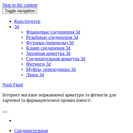
Skip to the content
Toggle navigation
Конструктор
3d
Фланцевые соединения 3d
Резьбовые соединения 3d
Футорки (переходы) 3d
Кламп соединения 3d
Запорная арматура 3d
Соединительная арматура 3d
Фитинги 3d
Муфты, переходники 3d
Люки 3d
Niob Fluid
Інтернет магазин нержавіючої арматури та фітингів для
харчової та фармацевтичної промисловості
Соединительная