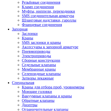
Резьбовые соединения
Кламп соединения
Муфты, ниппели, переходники
SMS соединительная арматура
Шланговые надставки, гароллы
Фланцевые соединения
Запорная
Заслонки
Краны
SMS заслонки и краны
Аксессуары к запорной арматуре
Пневмоприводы
Электроприводы
Сборные конструкции
Седельные клапаны
Мембранные краны
Селеноидные клапаны
Затворы лекажные
Специальная
Краны для отбора проб, уровнемеры
Моющие головки
Вакуумные клапаны и краны
Обратные клапаны
Диоптры
Ограничительные клапаны