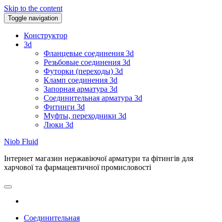
Skip to the content
Toggle navigation
Конструктор
3d
Фланцевые соединения 3d
Резьбовые соединения 3d
Футорки (переходы) 3d
Кламп соединения 3d
Запорная арматура 3d
Соединительная арматура 3d
Фитинги 3d
Муфты, переходники 3d
Люки 3d
Niob Fluid
Інтернет магазин нержавіючої арматури та фітингів для
харчової та фармацевтичної промисловості
Соединительная