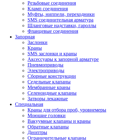
Резьбовые соединения
Кламп соединения
Муфты, ниппели, переходники
SMS соединительная арматура
Шланговые надставки, гароллы
Фланцевые соединения
Запорная
Заслонки
Краны
SMS заслонки и краны
Аксессуары к запорной арматуре
Пневмоприводы
Электроприводы
Сборные конструкции
Седельные клапаны
Мембранные краны
Селеноидные клапаны
Затворы лекажные
Специальная
Краны для отбора проб, уровнемеры
Моющие головки
Вакуумные клапаны и краны
Обратные клапаны
Диоптры
Ограничительные клапаны