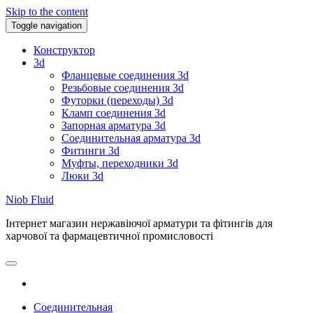
Skip to the content
Toggle navigation
Конструктор
3d
Фланцевые соединения 3d
Резьбовые соединения 3d
Футорки (переходы) 3d
Кламп соединения 3d
Запорная арматура 3d
Соединительная арматура 3d
Фитинги 3d
Муфты, переходники 3d
Люки 3d
Niob Fluid
Інтернет магазин нержавіючої арматури та фітингів для
харчової та фармацевтичної промисловості
Соединительная