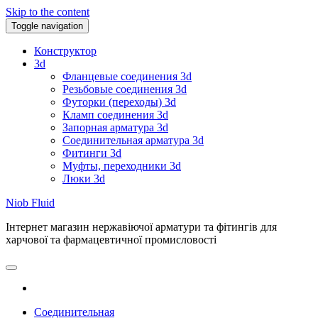
Skip to the content
Toggle navigation
Конструктор
3d
Фланцевые соединения 3d
Резьбовые соединения 3d
Футорки (переходы) 3d
Кламп соединения 3d
Запорная арматура 3d
Соединительная арматура 3d
Фитинги 3d
Муфты, переходники 3d
Люки 3d
Niob Fluid
Інтернет магазин нержавіючої арматури та фітингів для
харчової та фармацевтичної промисловості
Соединительная