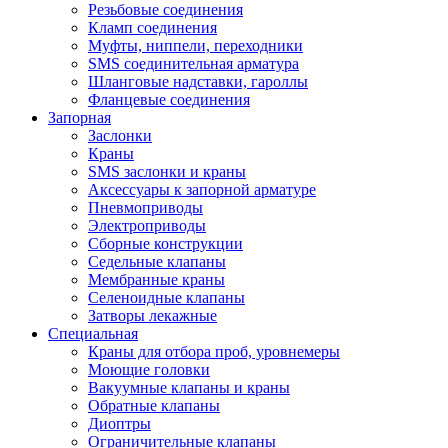
Резьбовые соединения
Кламп соединения
Муфты, ниппели, переходники
SMS соединительная арматура
Шланговые надставки, гароллы
Фланцевые соединения
Запорная
Заслонки
Краны
SMS заслонки и краны
Аксессуары к запорной арматуре
Пневмоприводы
Электроприводы
Сборные конструкции
Седельные клапаны
Мембранные краны
Селеноидные клапаны
Затворы лекажные
Специальная
Краны для отбора проб, уровнемеры
Моющие головки
Вакуумные клапаны и краны
Обратные клапаны
Диоптры
Ограничительные клапаны