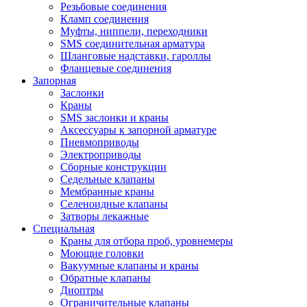
Резьбовые соединения
Кламп соединения
Муфты, ниппели, переходники
SMS соединительная арматура
Шланговые надставки, гароллы
Фланцевые соединения
Запорная
Заслонки
Краны
SMS заслонки и краны
Аксессуары к запорной арматуре
Пневмоприводы
Электроприводы
Сборные конструкции
Седельные клапаны
Мембранные краны
Селеноидные клапаны
Затворы лекажные
Специальная
Краны для отбора проб, уровнемеры
Моющие головки
Вакуумные клапаны и краны
Обратные клапаны
Диоптры
Ограничительные клапаны