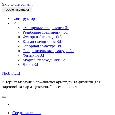
Skip to the content
Toggle navigation
Конструктор
3d
Фланцевые соединения 3d
Резьбовые соединения 3d
Футорки (переходы) 3d
Кламп соединения 3d
Запорная арматура 3d
Соединительная арматура 3d
Фитинги 3d
Муфты, переходники 3d
Люки 3d
Niob Fluid
Інтернет магазин нержавіючої арматури та фітингів для
харчової та фармацевтичної промисловості
Соединительная