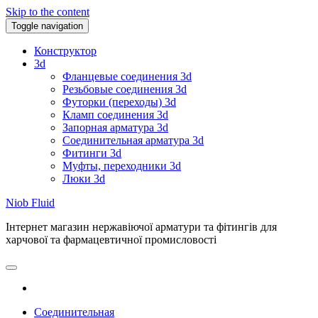
Skip to the content
Toggle navigation
Конструктор
3d
Фланцевые соединения 3d
Резьбовые соединения 3d
Футорки (переходы) 3d
Кламп соединения 3d
Запорная арматура 3d
Соединительная арматура 3d
Фитинги 3d
Муфты, переходники 3d
Люки 3d
Niob Fluid
Інтернет магазин нержавіючої арматури та фітингів для
харчової та фармацевтичної промисловості
Соединительная