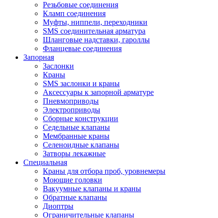
Резьбовые соединения
Кламп соединения
Муфты, ниппели, переходники
SMS соединительная арматура
Шланговые надставки, гароллы
Фланцевые соединения
Запорная
Заслонки
Краны
SMS заслонки и краны
Аксессуары к запорной арматуре
Пневмоприводы
Электроприводы
Сборные конструкции
Седельные клапаны
Мембранные краны
Селеноидные клапаны
Затворы лекажные
Специальная
Краны для отбора проб, уровнемеры
Моющие головки
Вакуумные клапаны и краны
Обратные клапаны
Диоптры
Ограничительные клапаны