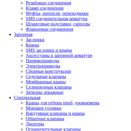
Резьбовые соединения
Кламп соединения
Муфты, ниппели, переходники
SMS соединительная арматура
Шланговые надставки, гароллы
Фланцевые соединения
Запорная
Заслонки
Краны
SMS заслонки и краны
Аксессуары к запорной арматуре
Пневмоприводы
Электроприводы
Сборные конструкции
Седельные клапаны
Мембранные краны
Селеноидные клапаны
Затворы лекажные
Специальная
Краны для отбора проб, уровнемеры
Моющие головки
Вакуумные клапаны и краны
Обратные клапаны
Диоптры
Ограничительные клапаны