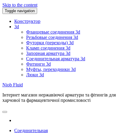
Skip to the content
Toggle navigation
Конструктор
3d
Фланцевые соединения 3d
Резьбовые соединения 3d
Футорки (переходы) 3d
Кламп соединения 3d
Запорная арматура 3d
Соединительная арматура 3d
Фитинги 3d
Муфты, переходники 3d
Люки 3d
Niob Fluid
Інтернет магазин нержавіючої арматури та фітингів для
харчової та фармацевтичної промисловості
Соединительная