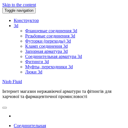
Skip to the content
Toggle navigation
Конструктор
3d
Фланцевые соединения 3d
Резьбовые соединения 3d
Футорки (переходы) 3d
Кламп соединения 3d
Запорная арматура 3d
Соединительная арматура 3d
Фитинги 3d
Муфты, переходники 3d
Люки 3d
Niob Fluid
Інтернет магазин нержавіючої арматури та фітингів для
харчової та фармацевтичної промисловості
Соединительная