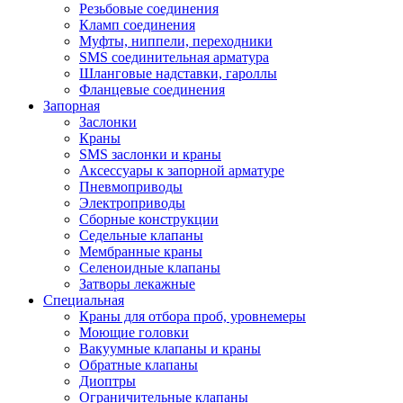
Резьбовые соединения
Кламп соединения
Муфты, ниппели, переходники
SMS соединительная арматура
Шланговые надставки, гароллы
Фланцевые соединения
Запорная
Заслонки
Краны
SMS заслонки и краны
Аксессуары к запорной арматуре
Пневмоприводы
Электроприводы
Сборные конструкции
Седельные клапаны
Мембранные краны
Селеноидные клапаны
Затворы лекажные
Специальная
Краны для отбора проб, уровнемеры
Моющие головки
Вакуумные клапаны и краны
Обратные клапаны
Диоптры
Ограничительные клапаны