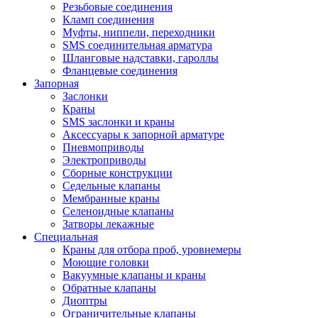
Резьбовые соединения
Кламп соединения
Муфты, ниппели, переходники
SMS соединительная арматура
Шланговые надставки, гароллы
Фланцевые соединения
Запорная
Заслонки
Краны
SMS заслонки и краны
Аксессуары к запорной арматуре
Пневмоприводы
Электроприводы
Сборные конструкции
Седельные клапаны
Мембранные краны
Селеноидные клапаны
Затворы лекажные
Специальная
Краны для отбора проб, уровнемеры
Моющие головки
Вакуумные клапаны и краны
Обратные клапаны
Диоптры
Ограничительные клапаны