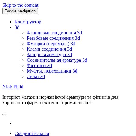
Skip to the content
Toggle navigation
Конструктор
3d
Фланцевые соединения 3d
Резьбовые соединения 3d
Футорки (переходы) 3d
Кламп соединения 3d
Запорная арматура 3d
Соединительная арматура 3d
Фитинги 3d
Муфты, переходники 3d
Люки 3d
Niob Fluid
Інтернет магазин нержавіючої арматури та фітингів для
харчової та фармацевтичної промисловості
Соединительная