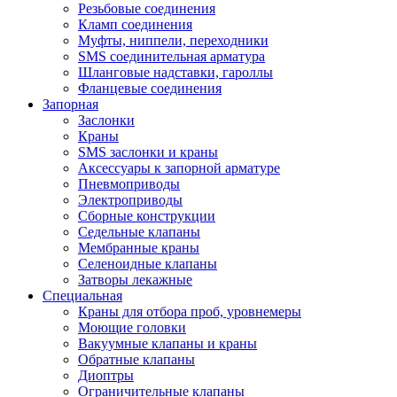
Резьбовые соединения
Кламп соединения
Муфты, ниппели, переходники
SMS соединительная арматура
Шланговые надставки, гароллы
Фланцевые соединения
Запорная
Заслонки
Краны
SMS заслонки и краны
Аксессуары к запорной арматуре
Пневмоприводы
Электроприводы
Сборные конструкции
Седельные клапаны
Мембранные краны
Селеноидные клапаны
Затворы лекажные
Специальная
Краны для отбора проб, уровнемеры
Моющие головки
Вакуумные клапаны и краны
Обратные клапаны
Диоптры
Ограничительные клапаны