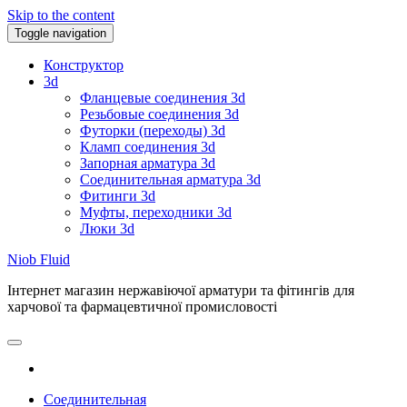
Skip to the content
Toggle navigation
Конструктор
3d
Фланцевые соединения 3d
Резьбовые соединения 3d
Футорки (переходы) 3d
Кламп соединения 3d
Запорная арматура 3d
Соединительная арматура 3d
Фитинги 3d
Муфты, переходники 3d
Люки 3d
Niob Fluid
Інтернет магазин нержавіючої арматури та фітингів для
харчової та фармацевтичної промисловості
Соединительная