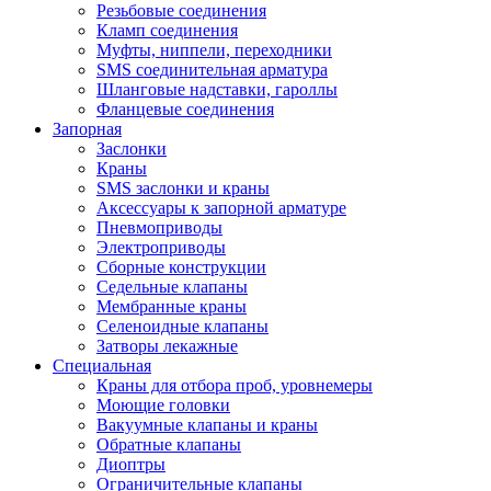
Резьбовые соединения
Кламп соединения
Муфты, ниппели, переходники
SMS соединительная арматура
Шланговые надставки, гароллы
Фланцевые соединения
Запорная
Заслонки
Краны
SMS заслонки и краны
Аксессуары к запорной арматуре
Пневмоприводы
Электроприводы
Сборные конструкции
Седельные клапаны
Мембранные краны
Селеноидные клапаны
Затворы лекажные
Специальная
Краны для отбора проб, уровнемеры
Моющие головки
Вакуумные клапаны и краны
Обратные клапаны
Диоптры
Ограничительные клапаны