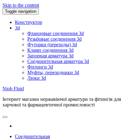
Skip to the content
Toggle navigation
Конструктор
3d
Фланцевые соединения 3d
Резьбовые соединения 3d
Футорки (переходы) 3d
Кламп соединения 3d
Запорная арматура 3d
Соединительная арматура 3d
Фитинги 3d
Муфты, переходники 3d
Люки 3d
Niob Fluid
Інтернет магазин нержавіючої арматури та фітингів для
харчової та фармацевтичної промисловості
Соединительная