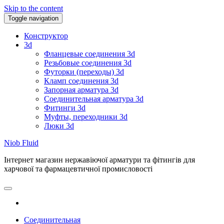
Skip to the content
Toggle navigation
Конструктор
3d
Фланцевые соединения 3d
Резьбовые соединения 3d
Футорки (переходы) 3d
Кламп соединения 3d
Запорная арматура 3d
Соединительная арматура 3d
Фитинги 3d
Муфты, переходники 3d
Люки 3d
Niob Fluid
Інтернет магазин нержавіючої арматури та фітингів для
харчової та фармацевтичної промисловості
Соединительная