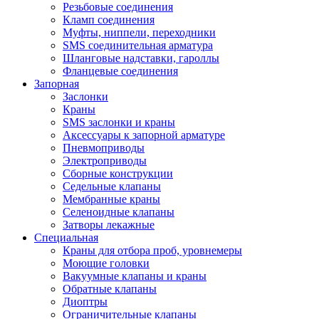
Резьбовые соединения
Кламп соединения
Муфты, ниппели, переходники
SMS соединительная арматура
Шланговые надставки, гароллы
Фланцевые соединения
Запорная
Заслонки
Краны
SMS заслонки и краны
Аксессуары к запорной арматуре
Пневмоприводы
Электроприводы
Сборные конструкции
Седельные клапаны
Мембранные краны
Селеноидные клапаны
Затворы лекажные
Специальная
Краны для отбора проб, уровнемеры
Моющие головки
Вакуумные клапаны и краны
Обратные клапаны
Диоптры
Ограничительные клапаны